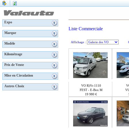
Expo
Liste Commerciale
Marque
Affichage :
Modèle
Kilométrage
Prix de Vente
Mise en Circulation
VO R)Vr-1110
V
Autres Choix
FEST - E-Box M
VU
19 980 €