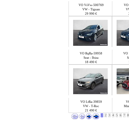
VO VsVw-500769
VO
VW - Tiguan
V
29 990 €
VO RqRa-59958
VO 
Seat - Ibiza
S
18 490 €
VO LtRa-39859
V
VW - T-Roc
Min
21 490 €
1
2
3
4
5
6
7
8